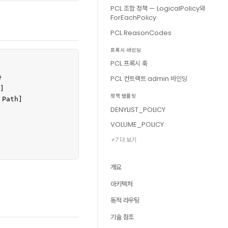
PCL 조합 정책 — LogicalPolicy와
ForEachPolicy
PCL ReasonCodes
프록시·바인딩
PCL 프록시 훅
PCL 컨트랙트 admin 바인딩


]

정책 템플릿
Path]

DENYLIST_POLICY
VOLUME_POLICY
+7 더 보기
개요
아키텍처
동적 라우팅
기술 참조