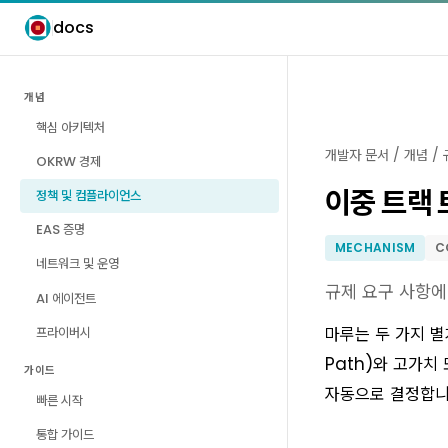
docs
개념
핵심 아키텍처
개발자 문서
/
개념
/
OKRW 경제
이중 트랙
정책 및 컴플라이언스
EAS 증명
MECHANISM
C
네트워크 및 운영
규제 요구 사항에
AI 에이전트
마루는 두 가지 별
프라이버시
Path)와 고가치 
가이드
자동으로 결정합니
빠른 시작
통합 가이드