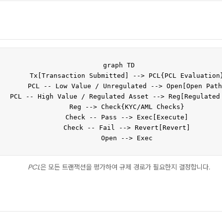
graph TD

    Tx[Transaction Submitted] --> PCL{PCL Evaluation}
    PCL -- Low Value / Unregulated --> Open[Open Path
   PCL -- High Value / Regulated Asset --> Reg[Regulated 
    Reg --> Check{KYC/AML Checks}

    Check -- Pass --> Exec[Execute]

    Check -- Fail --> Revert[Revert]

    Open --> Exec
PCL은 모든 트랜잭션을 평가하여 규제 경로가 필요한지 결정합니다.