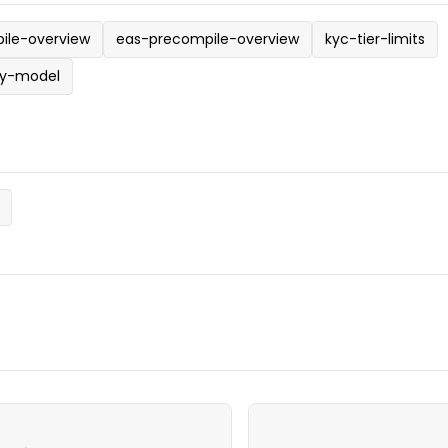
ile-overview
eas-precompile-overview
kyc-tier-limits
cy-model