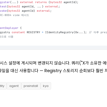
egister
(
...
) 
external
returns
 (
bytes32
 agentId
)
;

ttest
(
bytes32
 agentId, ...
) 
external
;

evoke
(
bytes32
 agentId
) 
external
;

RC-8004 view 메서드
gentDeployer
{

egistry 
constant
 REGISTRY 
=
 IIdentityRegistry(0x...); 
// 마루 pre
반적으로 사용
시스 설정에 게시되며 변경되지 않습니다.
쿼리
("X가 소유한 
일을 대신 사용합니다 — Registry 스토리지 순회보다 훨씬 
tity
agent
preinstall
kya