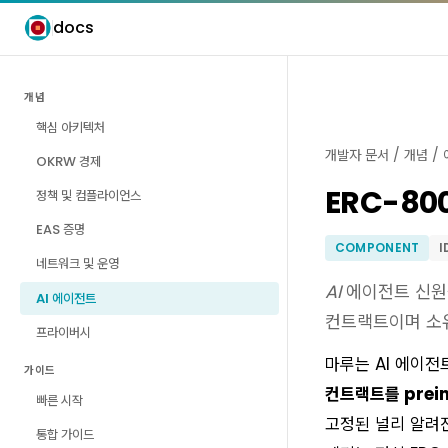
docs
개념
핵심 아키텍처
개발자 문서
/
개념
/
OKRW 경제
ERC-8004
정책 및 컴플라이언스
EAS 증명
COMPONENT
I
네트워크 및 운영
AI 에이전트 신
AI 에이전트
컨트랙트이며 소
프라이버시
마루는 AI 에이전
가이드
컨트랙트를 prein
빠른 시작
고정된 널리 알려진
통합 가이드