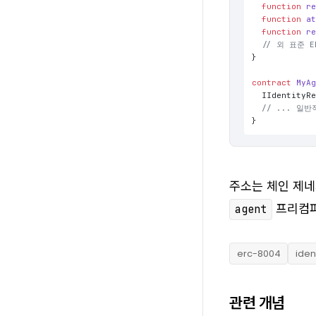
function
r
function
a
function
r
// 외 표준 E
}

contract
MyA
  IIdentityR
// ... 일
}
주소는 체인 제네
프리컴파
agent
erc-8004
iden
관련 개념