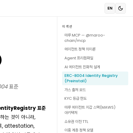
EN
이 섹션
마루 MCP — @maroo-
chain/mcp
에이전트 정책 의미론
)
Agent 프리컴파일
AI 에이전트 친화적 설계
ERC-8004 Identity Registry
(Preinstall)
04 표준
가스 출처 모드
KYC 등급 한도
마루 에이전트 지갑 스택(MAWS)
ntityRegistry 표준
아키텍처
포하는 것이 아니라,
소유권 이전 TTL
ttestation,
이중 계층 정책 모델