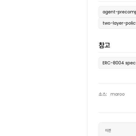
agent-precomp
two-layer-poli
참고
ERC-8004 spec
소스:
maroo
이전