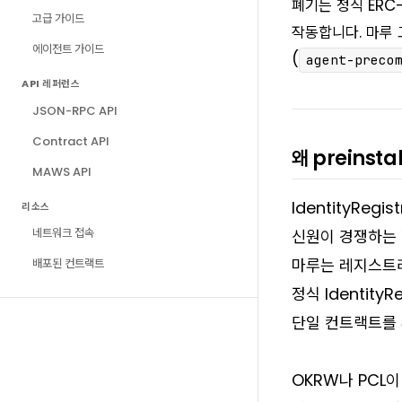
폐기는 정식 ERC
고급 가이드
작동합니다. 마루
에이전트 가이드
(
agent-preco
API 레퍼런스
JSON-RPC API
Contract API
왜 preinst
MAWS API
IdentityRe
리소스
네트워크 접속
신원이 경쟁하는 
마루는 레지스트리
배포된 컨트랙트
정식 Identity
단일 컨트랙트를 
OKRW나 PCL