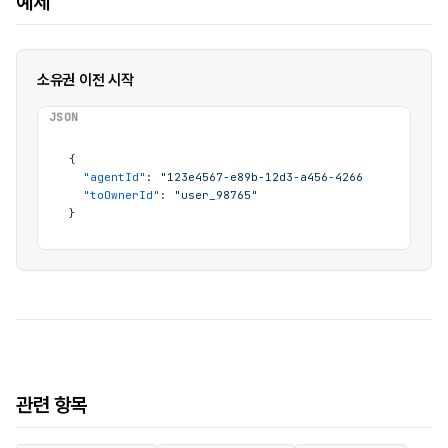
예제
소유권 이전 시작
JSON
{
"agentId"
:
"123e4567-e89b-12d3-a456-426614174000"
,
"toOwnerId"
:
"user_98765"
}
관련 항목