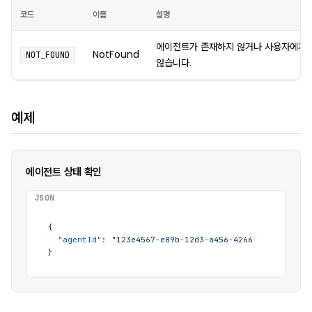
코드
이름
설명
에이전트가 존재하지 않거나 사용자에게 
NotFound
NOT_FOUND
않습니다.
예제
에이전트 상태 확인
JSON
{
"agentId"
:
"123e4567-e89b-12d3-a456-426614174000"
}