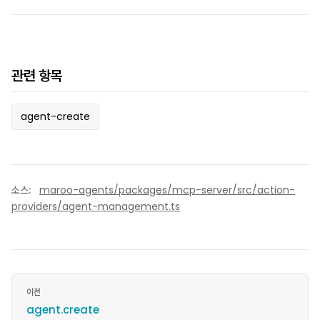
관련 항목
agent-create
소스:
maroo-agents/packages/mcp-server/src/action-
providers/agent-management.ts
이전
agent.create